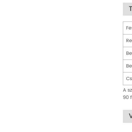
Fe
Re
Be
Be
Cs
A s
90 f