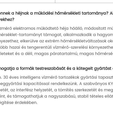
ennek a héjnak a működési hőmérsékleti tartománya? A
yekhez?
ízmérő elektromos működtető héja hőálló, módosított m
érséklet-tartományt támogat, alkalmazkodik a hagyo
nyezethez, elkerülve az extrém hőmérsékletváltozások ok
több hazai és tengerentúli vízmérő-szerelési környezeth
ületeket és a déli, magas páratartalmú, magas hőmérsék
ogatja a formák testreszabását és a kötegelt gyártást
n. 30 éves intelligens vízmérő tartozékok gyártási tapaszt
eggyártási kapacitással rendelkezünk. A szabványos KY-
etét, az interfész helyzetét, a tömítés szerkezetét és me
rint, és támogathatjuk a nagyszabású, stabil tételes ell
légítése érdekében.