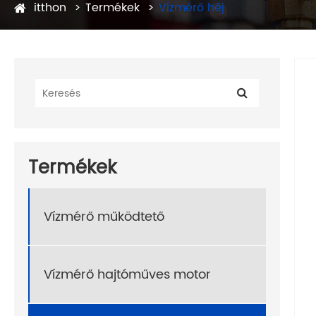
itthon
Termékek
Vízmérő héj
Termékek
Vízmérő működtető
Vízmérő hajtóműves motor