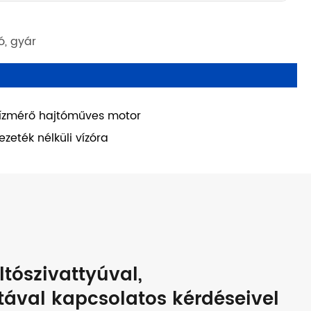
ó, gyár
ízmérő hajtóműves motor
ezeték nélküli vízóra
ltószivattyúval,
tával kapcsolatos kérdéseivel