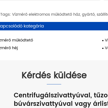
 Tags: Vízmérő elektromos működtető ház, gyártó, szállít
apcsolódó kategória
zmérő működtető
V
zmérő héj
V
Kérdés küldése
Centrifugálszivattyúval, tűzo
búvárszivattyúval vagy árlis