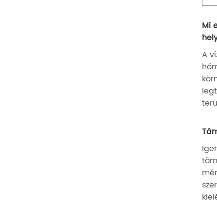
Mi 
hel
A v
hőm
kör
leg
ter
Tám
Ige
töm
mér
sze
kie