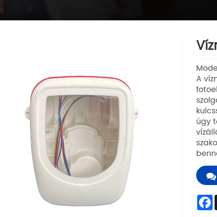
Víz
Mode
A víz
fotoe
szolg
kulcs
úgy t
vízál
szako
benne