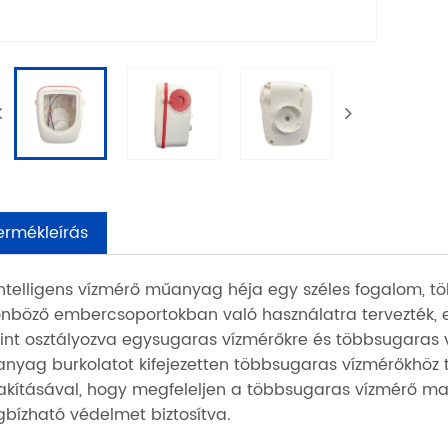
ermékleírás
intelligens vízmérő műanyag héja egy széles fogalom, tö
önböző embercsoportokban való használatra tervezték, ez
rint osztályozva egysugaras vízmérőkre és többsugaras ví
nyag burkolatot kifejezetten többsugaras vízmérőkhöz te
lakításával, hogy megfeleljen a többsugaras vízmérő mag
bízható védelmet biztosítva.