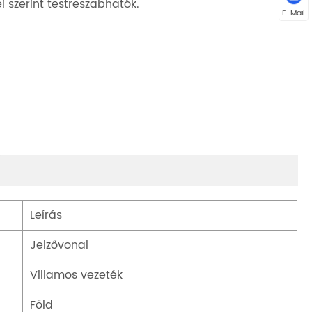
ei szerint testreszabhatók.
E-Mail
Leírás
Jelzővonal
Villamos vezeték
Föld