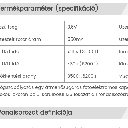
Termékparaméter (specifikáció)
szültség
3,6V
Üze
teszelt rotor áram
550mA
Üze
 (Ki) idő
≤16 s (3500:1)
Kim
 (Ki) idő
≤30s (6200:1)
Kim
ökkentési arány
3500:1,6200:1
Víz
zögszabályozás egy átmenősugaras fotoelektromos kapcs
okos löketen belül körülbelül 135 fokozat áll rendelkezésr
Vonalsorozat definíciója