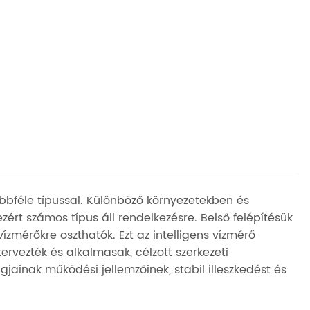
bbféle típussal. Különböző környezetekben és
ért számos típus áll rendelkezésre. Belső felépítésük
zmérőkre oszthatók. Ezt az intelligens vízmérő
rvezték és alkalmasak, célzott szerkezeti
jainak működési jellemzőinek, stabil illeszkedést és