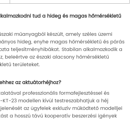
lkalmazkodni tud a hideg és magas hőmérsékletű
űszaki műanyagból készült, amely széles üzemi
mányos hideg, enyhe magas hőmérsékletű és párás
ozta teljesítményhibákat. Stabilan alkalmazkodik a
ez, beleértve az északi alacsony hőmérsékletű
letű területeket.
 ehhez az aktuátorhéjhoz?
alatával professzionális formafejlesztéssel és
KT-23 modellen kívül testreszabhatjuk a héj
gjelenését az ügyfelek exkluzív működtető modelljei
átást a hosszú távú kooperatív beszerzési igények