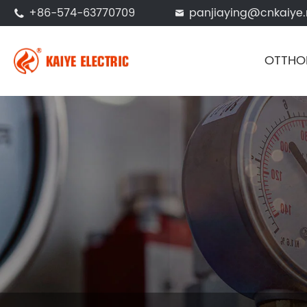
+86-574-63770709
panjiaying@cnkaiye.


OTTHO