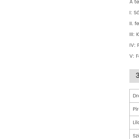
A te
I: 
II.
III:
IV: 
V: 
Dr
Pi
Lil
Sz