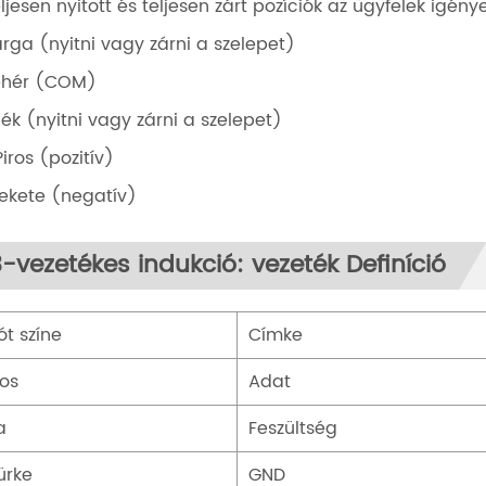
ljesen nyitott és teljesen zárt pozíciók az ügyfelek igény
Sárga (nyitni vagy zárni a szelepet)
 fehér (COM)
 Kék (nyitni vagy zárni a szelepet)
Piros (pozitív)
Fekete (negatív)
3-vezetékes indukció: vezeték Definíció
ót színe
Címke
ros
Adat
a
Feszültség
ürke
GND