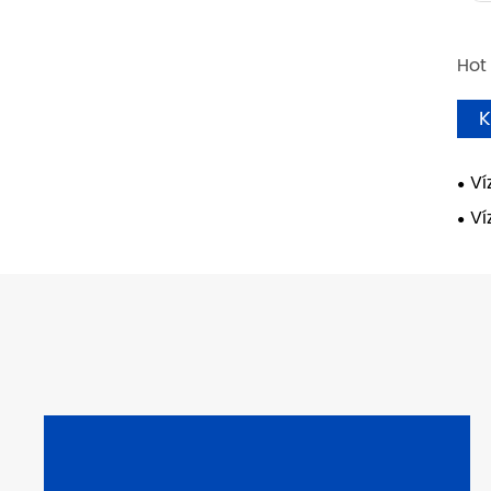
Hot
K
Ví
Ví