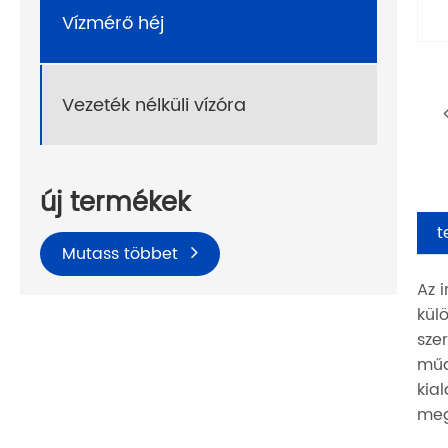
Vízmérő héj
Vezeték nélküli vízóra
új termékek
t
Mutass többet
Az 
kül
sze
műa
kia
meg