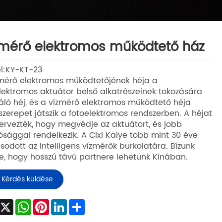
mérő elektromos működtető ház
l:KY-KT-23
mérő elektromos működtetőjének héja a
lektromos aktuátor belső alkatrészeinek tokozására
áló héj, és a vízmérő elektromos működtető héja
szerepet játszik a fotoelektromos rendszerben. A héjat
ervezték, hogy megvédje az aktuátort, és jobb
lósággal rendelkezik. A Cixi Kaiye több mint 30 éve
sodott az intelligens vízmérők burkolatára. Bízunk
, hogy hosszú távú partnere lehetünk Kínában.
Kérdés küldése
Facebook
X
WhatsApp
Pinterest
LinkedIn
Share