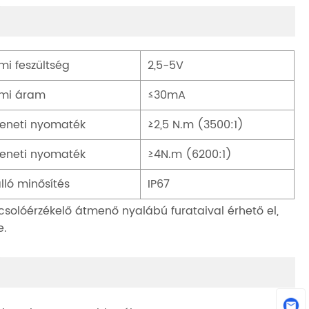
mi feszültség
2,5-5V
mi áram
≤30mA
eneti nyomaték
≥2,5 N.m (3500:1)
eneti nyomaték
≥4N.m (6200:1)
álló minősítés
IP67
olóérzékelő átmenő nyalábú furataival érhető el,
e.